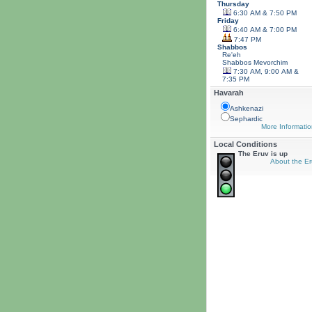
Thursday
6:30 AM & 7:50 PM
Friday
6:40 AM & 7:00 PM
7:47 PM
Shabbos
Re'eh
Shabbos
Mevorchim
7:30 AM, 9:00 AM &
7:35 PM
Havarah
Ashkenazi
Sephardic
More Informatio
Local Conditions
The Eruv is up
About the Er