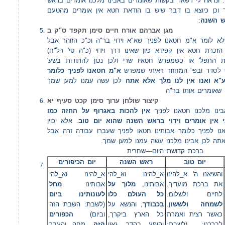
 ונראה לי דשאר בקשות שאומרים באבינו מלכנו אומרים בראש
 וכן כיוצא בו דבר שיש בו הודאת חטא אין אומרים מהטעם
:
אש השנה
מגן אברהם אורח חיים סימן תקפד ס"ק ב
א לומר א"מ חטאנו לפניך שא"א וידוי בר"ה וכ"כ הזוהר אבל
הזכרת חטא אין קפידא כיון שאינו דרך וידוי (כ"ה סי' רל"ח
ת התפל' או כשמפרש חטאיו שרי ולכן נכון להתודות בשע
 לסדר ובפי' המחזור ראיתי שמפרש
א"מ חטאנו לפניך כלומר
"א ואנו אין לנו מלך אלא אתה
לכן עשה עמנו למען שמך
ו שאומרים אותו בר"ה
קיצור שולחן ערוך סימן קכט סעיף יא
נו מלכנו חטאנו לפניך
אין להכות באגרוף על החזה כמו
י אין אומרים וידוי בראש השנה שהוא יום טוב
. אלא יכוין
אנו לפניך כלומר אבותינו חטאו לפניך שעברו עבודה זרה אבל
 אתה לכן אבינו מלכנו עשה עמנו למען שמך
ברכת קדושת היום—שחרית
יום טוב
ראש השנה
יום הכיפורים
והשיאנו ה' א_להינו
א_להינו וא_להי
א_להינו וא_להי
את ברכת מועדיך.
אבותינו,
מלוך על
אבותינו
מחל
לחיים ולשלום.
כל העולם כלו
לעונותינו ביום
(לשבת: השבת הזה
, והנשא על
בכבודך
.
לשמחה ולששון
כאשר רצית ואמרת
כל הארץ ביקרך,
וביום)
הכפורים
לברכנו: (לשבת:
והופע בהדר גאון
הזה
. מחה והעבר