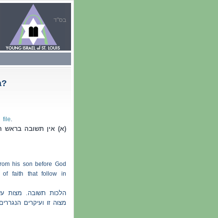
בס"ד
a?
 file
.
א) אין תשובה בראש !!
 from his son before God
of faith that follow in
הלכות תשובה. מצות ע'
מצוה זו ועיקרים הנגרר.