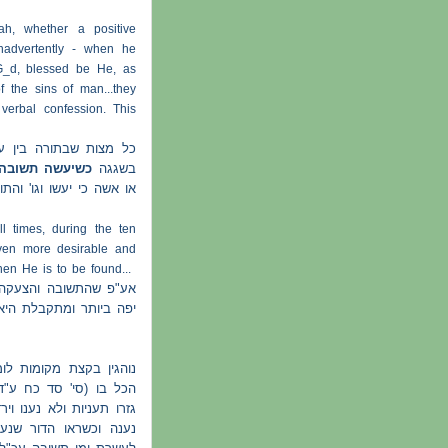
ah, whether a positive
nadvertently - when he
 G_d, blessed be He, as
 the sins of man...they
 verbal confession. This
כל מצות שבתורה בין ע
בשגגה
כשיעשה תשובה
או אשה כי יעשו וגו' והת
l times, during the ten
en more desirable and
hen He is to be found...
אע"פ שהתשובה והצעקה י
יפה ביותר ומתקבלת היא
נוהגין בקצת מקומות ל
הכל בו (סי' סד כח ע"
גזרו תעניות ולא נענו וי
נענה וכשראו הדור שנע