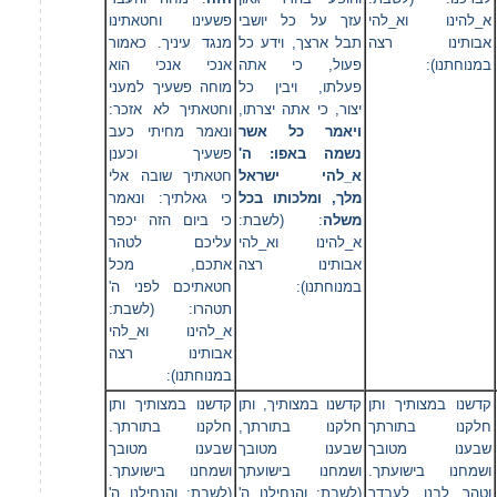
א_להינו וא_להי
עזך על כל יושבי
פשעינו וחטאתינו
אבותינו רצה
תבל ארצך, וידע כל
מנגד עיניך. כאמור
במנוחתנו):
פעול, כי אתה
אנכי אנכי הוא
פעלתו, ויבין כל
מוחה פשעיך למעני
יצור, כי אתה יצרתו,
וחטאתיך לא אזכר:
ויאמר כל אשר
ונאמר מחיתי כעב
נשמה באפו: ה'
פשעיך וכענן
א_להי ישראל
חטאתיך שובה אלי
מלך, ומלכותו בכל
כי גאלתיך: ונאמר
משלה
: (לשבת:
כי ביום הזה יכפר
א_להינו וא_להי
עליכם לטהר
אבותינו רצה
אתכם, מכל
במנוחתנו):
חטאתיכם לפני ה'
תטהרו: (לשבת:
א_להינו וא_להי
אבותינו רצה
במנוחתנו):
קדשנו במצותיך ותן
קדשנו במצותיך, ותן
קדשנו במצותיך ותן
חלקנו בתורתך
חלקנו בתורתך,
חלקנו בתורתך.
שבענו מטובך
שבענו מטובך
שבענו מטובך
ושמחנו בישועתך.
ושמחנו בישועתך
ושמחנו בישועתך.
וטהר לבנו לעבדך
(לשבת: והנחילנו ה'
(לשבת: והנחילנו ה'