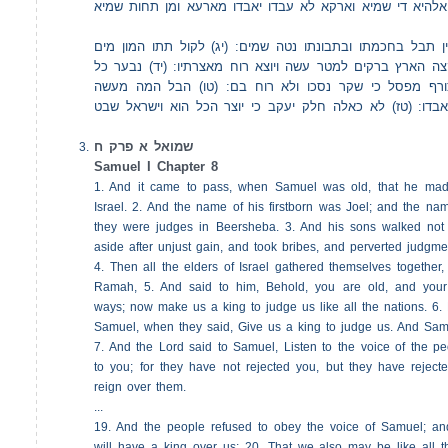
(אלהיא די שמיא וארקא לא עבדו יאבדו מארעא ומן תחות שמיא
( תבל בחכמתו ובתבונתו נטה שמים: (יג) לקול תתו המון מים
ה הארץ ברקים למטר עשה ויוצא רוח מאצרתיו: (יד) נבער כל
רף מפסל כי שקר נסכו ולא רוח בם: (טו) הבל המה מעשה
דו: (טז) לא כאלה חלק יעקב כי יוצר הכל הוא וישראל שבט
שמואל א פרק ח
Samuel I Chapter 8
1. And it came to pass, when Samuel was old, that he mad
Israel. 2. And the name of his firstborn was Joel; and the nam
they were judges in Beersheba. 3. And his sons walked not 
aside after unjust gain, and took bribes, and perverted judgme
4. Then all the elders of Israel gathered themselves togethe
Ramah, 5. And said to him, Behold, you are old, and your
ways; now make us a king to judge us like all the nations. 6. 
Samuel, when they said, Give us a king to judge us. And Sam
7. And the Lord said to Samuel, Listen to the voice of the peo
to you; for they have not rejected you, but they have reject
reign over them.
...
19. And the people refused to obey the voice of Samuel; an
will have a king over us; 20. That we also may be like all t