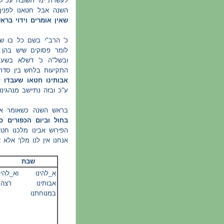
לעשרת ימי תשובה עכ"ל:
השנה אבל חטאנו לפניך
שאין אומרים וידוי בר
כ' הרב"י בשם כל בו של
לומר פסוקים שיש בהן )
ובשל"ה כ' דשלא בשע'
התקיעות בלחש בין סדר
אבותינו חטאו שעבדו ע
ע"כ ובזה נתיישב מנהגינ
בראש השנה כשאומר אבי
בחול וביום הכפורים כ
הפירוש אבינו מלכנו חט
אנחנו אין לנו מלך אלא.
שבת
א_להינו וא_להי
אבותינו רצה
במנוחתנו