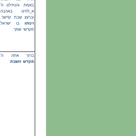
באמת. והנחילנו ה'
א_להינו באהבה
וברצון שבת קדשך.
וינוחו
בו ישראל
מקדשי שמך:
ברוך אתה ה'
:
מקדש השבת