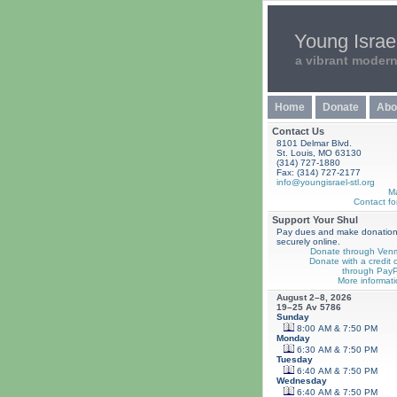
Young Israel
a vibrant moder
Home
Donate
Abo
Contact Us
8101 Delmar Blvd.
St. Louis, MO 63130
(314) 727-1880
Fax: (314) 727-2177
info@youngisrael-stl.org
M
Contact fo
Support Your Shul
Pay dues and make donatio
securely online.
Donate through Ven
Donate with a credit 
through PayP
More informati
August 2–8, 2026
19–25 Av 5786
Sunday
8:00 AM & 7:50 PM
Monday
6:30 AM & 7:50 PM
Tuesday
6:40 AM & 7:50 PM
Wednesday
6:40 AM & 7:50 PM