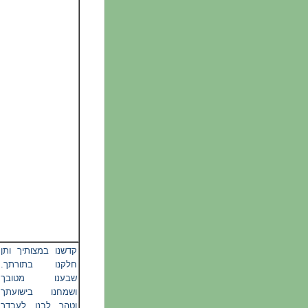
קדשנו במצותיך ותן
חלקנו בתורתך.
שבענו מטובך
ושמחנו בישועתך
וטהר לבנו לעבדך