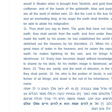
wood! 9. Beaten silver is brought from Tarshish, and gold fro
craftsman, and of the hands of the goldsmith; blue and purple
are all the work of skilled men. 10. But the Lord is the true G
and an everlasting king; at his anger the earth shall tremble, 
be able to abide his indignation.
11. Thus shall you say to them, The gods that have not ma
earth, they shall perish from the earth, and from under th
made the earth by his power, he has established the world
stretched out the heavens by his discretion. 13. When his 
great mass of water in the heavens, and he raises the vapo
earth; he makes lightning for the rain, and he brings f
storehouse. 14. Every man becomes stupid without knowledge;
to shame by his idols; for his molten image is falsehood, a
them. 15. They are vanity, and the work of delusion; in the 
they shall perish. 16. He, who is the portion of Jacob, is not
former of all things; and Israel is the rod of his inheritance;
name.
(תה וגדול שמך בגבורה: (ז) מי לא יראך מלך הגוים כי לך יאתה
 מלכותם מאין כמוך: (ח) ובאחת יבערו ויכסלו מוסר הבלים עץ
רשיש יובא וזהב מאופז מעשה חרש וידי צורף תכלת וארגמן
כלם: (י
וה' א_להים אמת הוא א_להים חיים ומלך עולם
כלו גוים זעמו