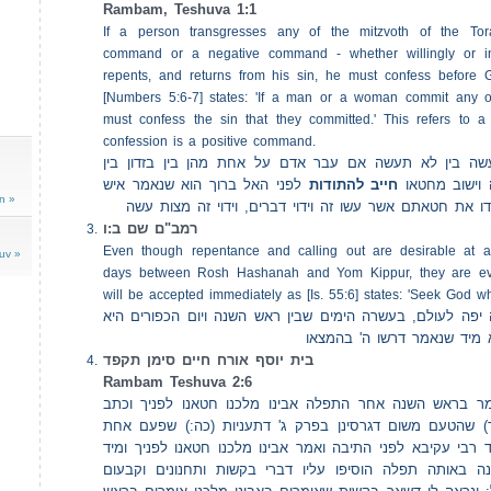
Rambam, Teshuva 1:1
If a person transgresses any of the mitzvoth of the Tor
command or a negative command - whether willingly or i
repents, and returns from his sin, he must confess before
[Numbers 5:6-7] states: 'If a man or a woman commit any of
must confess the sin that they committed.' This refers to a
confession is a positive command.
שה בין לא תעשה אם עבר אדם על אחת מהן בין בזדון בין
וישוב מחטאו
חייב להתודות
לפני האל ברוך הוא שנאמר איש
n »
ודו את חטאתם אשר עשו זה וידוי דברים, וידוי זה מצות עשה
רמב"ם שם ב:ו
Even though repentance and calling out are desirable at al
uv »
days between Rosh Hashanah and Yom Kippur, they are ev
will be accepted immediately as [Is. 55:6] states: 'Seek God w
פה לעולם, בעשרה הימים שבין ראש השנה ויום הכפורים היא
 מיד שנאמר דרשו ה' בהמצאו
בית יוסף אורח חיים סימן תקפד
Rambam Teshuva 2:6
ומר בראש השנה אחר התפלה אבינו מלכנו חטאנו לפניך וכתב
ד) שהטעם משום דגרסינן בפרק ג' דתעניות (כה:) שפעם אחת
רד רבי עקיבא לפני התיבה ואמר אבינו מלכנו חטאנו לפניך ומיד
נה באותה תפלה הוסיפו עליו דברי בקשות ותחנונים וקבעום