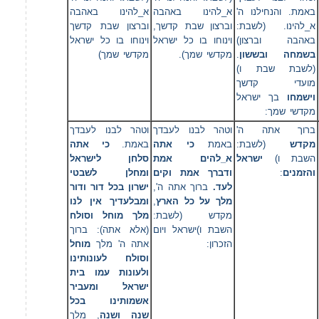
באמת. והנחילנו ה'
א_להינו באהבה
א_להינו באהבה
א_להינו. (לשבת:
וברצון שבת קדשך,
וברצון שבת קדשך
באהבה וברצון)
וינוחו בו כל ישראל
וינוחו בו כל ישראל
מקדשי שמך)
מקדשי שמך).
.
בשמחה ובששון
(לשבת שבת ו)
מועדי קדשך
וישמחו
בך ישראל
מקדשי שמך:
ברוך אתה ה'
וטהר לבנו לעבדך
וטהר לבנו לעבדך
מקדש
(לשבת:
באמת
כי אתה
באמת.
כי אתה
השבת ו)
ישראל
א_להים אמת
סלחן לישראל
ומחלן לשבטי
ודברך אמת וקים
:
והזמנים
לעד.
ברוך אתה ה',
ישרון בכל דור ודור
ומבלעדיך אין לנו
,
מלך על כל הארץ
מקדש (לשבת:
מלך מוחל וסולח
השבת ו)ישראל ויום
(אלא אתה): ברוך
הזכרון:
אתה ה' מלך
מוחל
וסולח לעונותינו
ולעונות עמו בית
ישראל ומעביר
אשמותינו בכל
שנה ושנה
, מלך